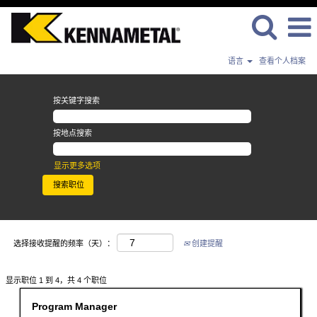
语言
查看个人档案
研
究、
开
按关键字搜索
发
和
按地点搜索
工
程
显示更多选项
选择接收提醒的频率（天）：
创建提醒
搜
显示职位 1 到 4，共 4 个职位
索
结
职
使
Program Manager
果：
务
用