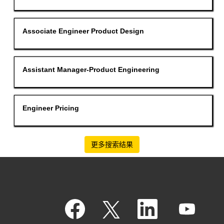
"".
空
显
格
示
键
职
进
职
使
Associate Engineer Product Design
位
行
务
用
1
选
空
到
择
格
4，
以
键
共
查
进
职
使
Assistant Manager-Product Engineering
4
看
行
务
用
个
职
选
空
职
位
择
格
位
信
以
键
使
息
查
进
职
使
Engineer Pricing
用
的
看
行
务
用
Tab
完
职
选
空
键
整
位
择
格
导
内
信
以
键
航
容。
息
查
进
更多搜索结果
职
的
看
行
位
完
职
选
列
整
位
择
表。
内
信
以
选
容。
息
查
择
的
看
以
完
职
查
在
在
在
整
在
位
新
新
新
看
新
内
选
选
选
信
职
选
项
项
项
容。
息
项
卡
位
卡
卡