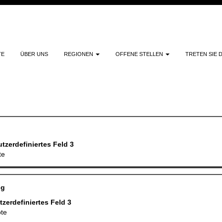
NACH STANDORT SUCHEN
TE
ÜBER UNS
REGIONEN
OFFENE STELLEN
TRETEN SIE 
chtigung erhalten möchten:
Benachrichtigung erstellen
tzerdefiniertes Feld 3
te
ng
zerdefiniertes Feld 3
te