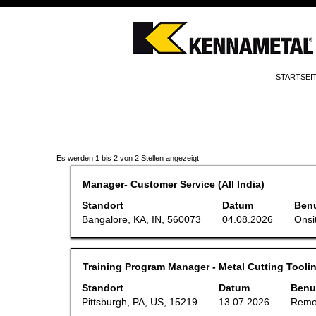
ALLGEMEIN
NACH STICHWORT SUCHEN
Mehr Optionen anzeigen
STARTSEI
Wählen Sie aus, wie oft (in Tagen) Sie eine Benachri
Suchergebnisse
Es werden 1 bis 2 von 2 Stellen angezeigt
für
"".
Stellenbezeichnung
Drücken
Manager- Customer Service (All India)
Es
Sie
werden
die
Standort
Datum
Benu
1
Leertaste,
Bangalore, KA, IN, 560073
04.08.2026
Onsi
bis
um
2
die
von
Stelleninformationen
2
vollständig
Stellen
Stellenbezeichnung
Drücken
Training Program Manager - Metal Cutting Tooli
anzuzeigen.
angezeigt
Sie
Verwenden
die
Standort
Datum
Benut
Sie
Leertaste,
Pittsburgh, PA, US, 15219
13.07.2026
Remo
die
um