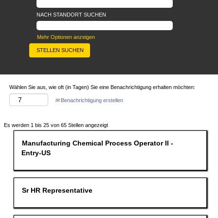
NACH STANDORT SUCHEN
Mehr Optionen anzeigen
Wählen Sie aus, wie oft (in Tagen) Sie eine Benachrichtigung erhalten möchten:
Benachrichtigung erstellen
Suchergebnisse
Es werden 1 bis 25 von 65 Stellen angezeigt
für
"".
Stellenbezeichnung
Drücken
Manufacturing Chemical Process Operator II -
Es
Sie
Entry-US
werden
die
1
Leertaste,
bis
um
25
die
von
Stelleninformationen
Stellenbezeichnung
Drücken
Sr HR Representative
65
vollständig
Sie
Stellen
anzuzeigen.
die
angezeigt
Leertaste,
Verwenden
um