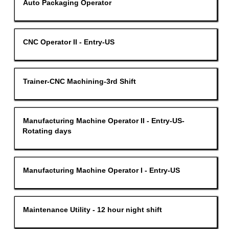
Stellenbezeichnung
Drücken
Auto Packaging Operator
Stelleninformationen
Sie
vollständig
die
anzuzeigen.
Leertaste,
um
die
Stellenbezeichnung
Drücken
CNC Operator II - Entry-US
Stelleninformationen
Sie
vollständig
die
anzuzeigen.
Leertaste,
um
die
Stellenbezeichnung
Drücken
Trainer-CNC Machining-3rd Shift
Stelleninformationen
Sie
vollständig
die
anzuzeigen.
Leertaste,
um
die
Stellenbezeichnung
Drücken
Manufacturing Machine Operator II - Entry-US-
Stelleninformationen
Sie
Rotating days
vollständig
die
anzuzeigen.
Leertaste,
um
die
Stelleninformationen
Stellenbezeichnung
Drücken
Manufacturing Machine Operator I - Entry-US
vollständig
Sie
anzuzeigen.
die
Leertaste,
um
die
Stellenbezeichnung
Drücken
Maintenance Utility - 12 hour night shift
Stelleninformationen
Sie
vollständig
die