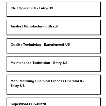
um
die
Stellenbezeichnung
Drücken
CNC Operator II - Entry-US
Stelleninformationen
Sie
vollständig
die
anzuzeigen.
Leertaste,
um
die
Stellenbezeichnung
Drücken
Analyst Manufacturing-Brazil
Stelleninformationen
Sie
vollständig
die
anzuzeigen.
Leertaste,
um
die
Stellenbezeichnung
Drücken
Quality Technician - Experienced-US
Stelleninformationen
Sie
vollständig
die
anzuzeigen.
Leertaste,
um
die
Stellenbezeichnung
Drücken
Maintenance Technician - Entry-US
Stelleninformationen
Sie
vollständig
die
anzuzeigen.
Leertaste,
um
die
Stellenbezeichnung
Drücken
Manufacturing Chemical Process Operator II -
Stelleninformationen
Sie
Entry-US
vollständig
die
anzuzeigen.
Leertaste,
um
die
Stelleninformationen
Stellenbezeichnung
Drücken
Supervisor EHS-Brazil
vollständig