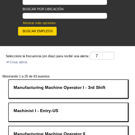
BUSCAR POR UBICACIÓN
Mostrar más opciones
Seleccione la frecuencia (en días) para recibir una alerta:
Crear alerta
Resultados
Mostrando 1 a 25 de 63 puestos
de
búsqueda
Título
Utilice
Manufacturing Machine Operator I - 3rd Shift
de
la
"".
barra
Mostrando
espaciadora
1
para
a
ver
Título
Utilice
Machinist I - Entry-US
25
el
la
de
contenido
barra
63
completo
espaciadora
puestos
de
para
Utilice
la
ver
Título
Utilice
Manufacturing Machine Operator II
el