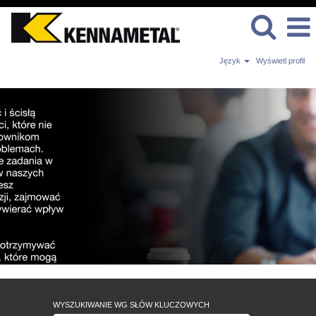
Język
Wyświetl profil
DZIAŁ
HR
WYSZUKIWANIE WG SŁÓW KLUCZOWYCH