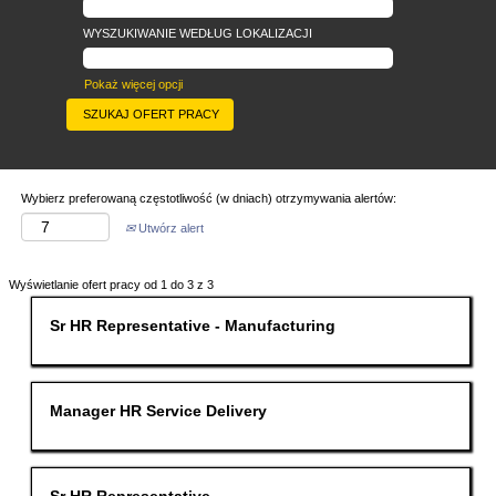
WYSZUKIWANIE WEDŁUG LOKALIZACJI
Pokaż więcej opcji
Wybierz preferowaną częstotliwość (w dniach) otrzymywania alertów:
Utwórz alert
Szukaj
Wyświetlanie ofert pracy od 1 do 3 z 3
wyników
dla
Tytuł
Zaznacz
Sr HR Representative - Manufacturing
"".
za
Wyświetlanie
pomocą
ofert
spacji,
pracy
aby
od
wyświetlić
Tytuł
Zaznacz
Manager HR Service Delivery
1
pełną
za
do
treść
pomocą
3
danych
spacji,
z
oferty
aby
3
pracy.
wyświetlić
Tytuł
Zaznacz