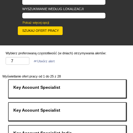
WYSZUKIWANIE WEDŁUG LOKALIZACJI
Pokaż więcej opcji
Wybierz preferowaną częstotliwość (w dniach) otrzymywania alertów:
Utwórz alert
Szukaj
Wyświetlanie ofert pracy od 1 do 25 z 28
wyników
dla
Tytuł
Zaznacz
Key Account Specialist
"".
za
Wyświetlanie
pomocą
ofert
spacji,
pracy
aby
od
wyświetlić
Tytuł
Zaznacz
Key Account Specialist
1
pełną
za
do
treść
pomocą
25
danych
spacji,
z
oferty
aby
28
pracy.
wyświetlić
Tytuł
Zaznacz