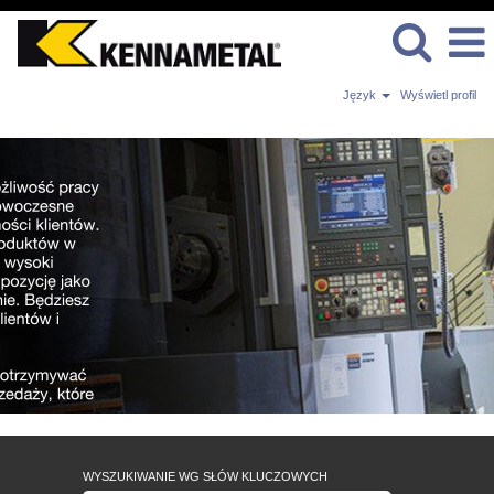
Język
Wyświetl profil
DZIAŁ
SPRZEDAŻY
WYSZUKIWANIE WG SŁÓW KLUCZOWYCH